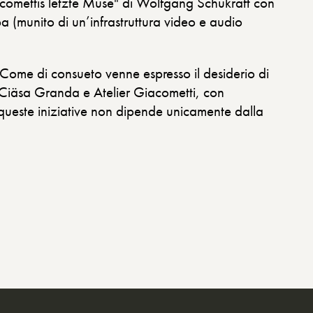
iacomettis letzte Muse" di Wolfgang Schukraft con
 (munito di un’infrastruttura video e audio
 Come di consueto venne espresso il desiderio di
ne Ciäsa Granda e Atelier Giacometti, con
di queste iniziative non dipende unicamente dalla