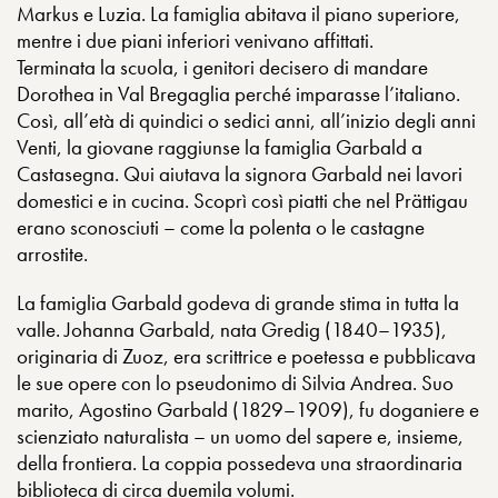
Markus e Luzia. La famiglia abitava il piano superiore,
mentre i due piani inferiori venivano affittati.
Terminata la scuola, i genitori decisero di mandare
Dorothea in Val Bregaglia perché imparasse l’italiano.
Così, all’età di quindici o sedici anni, all’inizio degli anni
Venti, la giovane raggiunse la famiglia Garbald a
Castasegna. Qui aiutava la signora Garbald nei lavori
domestici e in cucina. Scoprì così piatti che nel Prättigau
erano sconosciuti – come la polenta o le castagne
arrostite.
La famiglia Garbald godeva di grande stima in tutta la
valle. Johanna Garbald, nata Gredig (1840–1935),
originaria di Zuoz, era scrittrice e poetessa e pubblicava
le sue opere con lo pseudonimo di Silvia Andrea. Suo
marito, Agostino Garbald (1829–1909), fu doganiere e
scienziato naturalista – un uomo del sapere e, insieme,
della frontiera. La coppia possedeva una straordinaria
biblioteca di circa duemila volumi.