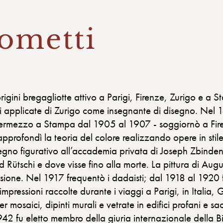
ometti
igini bregagliotte attivo a Parigi, Firenze, Zurigo e a
i applicate di Zurigo come insegnante di disegno. Nel 18
ermezzo a Stampa dal 1905 al 1907 - soggiornò a Firen
pprofondì la teoria del colore realizzando opere in stil
gno figurativo all’accademia privata di Joseph Zbinden. 
d Rütschi e dove visse fino alla morte. La pittura di Aug
sione. Nel 1917 frequentò i dadaisti; dal 1918 al 1920 
 impressioni raccolte durante i viaggi a Parigi, in Itali
er mosaici, dipinti murali e vetrate in edifici profani 
1942 fu eletto membro della giuria internazionale della 