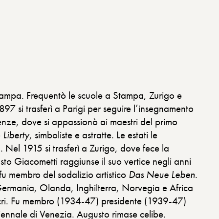
 Stampa. Frequentò le scuole a Stampa, Zurigo e
97 si trasferì a Parigi per seguire l’insegnamento
ze, dove si appassionò ai maestri del primo
e
Liberty
, simboliste e astratte. Le estati le
Nel 1915 si trasferì a Zurigo, dove fece la
usto Giacometti raggiunse il suo vertice negli anni
fu membro del sodalizio artistico
Das Neue Leben
.
a, Germania, Olanda, Inghilterra, Norvegia e Africa
e sacri. Fu membro (1934-47) presidente (1939-47)
Biennale di Venezia. Augusto rimase celibe.