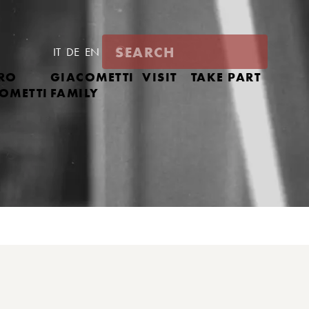
IT
DE
EN
RO
GIACOMETTI
VISIT
TAKE PART
OMETTI
FAMILY