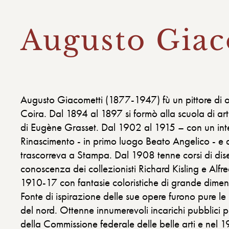
Augusto Giac
Augusto Giacometti (1877-1947) fù un pittore di or
Coira. Dal 1894 al 1897 si formò alla scuola di art
di Eugène Grasset. Dal 1902 al 1915 – con un int
Rinascimento - in primo luogo Beato Angelico - e a
trascorreva a Stampa. Dal 1908 tenne corsi di dise
conoscenza dei collezionisti Richard Kisling e Alfre
1910-17 con fantasie coloristiche di grande dimen
Fonte di ispirazione delle sue opere furono pure le
del nord. Ottenne innumerevoli incarichi pubblici p
della Commissione federale delle belle arti e nel 