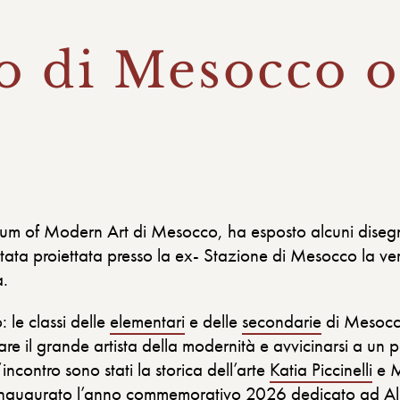
o di Mesocco o
um of Modern Art di Mesocco, ha esposto alcuni disegni
È stata proiettata presso la ex- Stazione di Mesocco la ve
a.
 le classi delle
elementari
e delle
secondarie
di Mesocco
re il grande artista della modernità e avvicinarsi a un 
incontro sono stati la storica dell’arte
Katia Piccinelli
e M
naugurato l’
anno commemorativo 2026
dedicato ad Albe