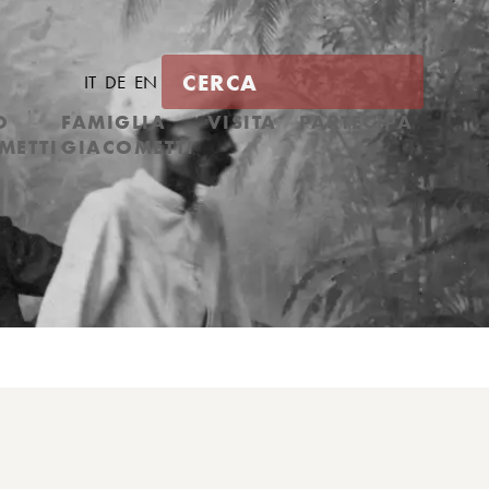
IT
DE
EN
O
FAMIGLIA
VISITA
PARTECIPA
METTI
GIACOMETTI