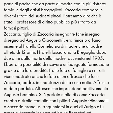
parte di padre che da parte di madre con le più ristrette
famiglie degli artisti bregagliotti. Zaccaria compare in
diversi ritratti dei suddetti pittori. Potremmo dire che è
stato il professore di diritto pubblico più ritratto da
famosi pittori.
Zaccaria, figlio di Zaccaria insegnante (che insegnò
disegno ad Augusto Giacometti), era rimasto orfano
insieme al fratello Cornelio sia di madre che di padre
all’età di 12 anni. I fratelli lasciarono la Bregaglia dopo
due anni dalla morte della madre, avvenuta nel 1905.
Ebbero la possibilità di ricevere un’adeguata formazione
grazie alla loro eredità. Tra le foto di famiglia e i ritratti
viene mostrata anche la foto di un affresco che fece
Zaccaria, padre, in una stanza della casa natìa. Affresco
andato perduto. Affresco che impressionò positivamente
Augusto bambino. Si è parlato molto di come Zaccaria
crebbe a stretto contatto con i pittori. Augusto Giacometti
e Zaccaria erano usi frequentarsi in quel di Zurigo e fu
proprio Zaccaria insieme ad Erwin Poeschel ad