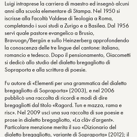
Luigi intraprese la carriera di maestro ed insegnò alcuni
anni alla scuola elementare di Stampa. Nel 1950 si
iscrisse alla Facoltà Valdese di Teologia a Roma,
completando i suoi studi a Zurigo e a Basilea. Dal 1956
servì quale pastore evangelico a Brusio,
Bravuogn/Bergün e sullo Heinzerberg approfondendo
la conoscenza delle tre lingue del cantone: italiano,
romancio e tedesco. Dopo il pensionamento, Giacometti
si dedicò allo studio del dialetto bregagliotto di
Sopraporta e alla scrittura di poesie.
Fu autore di «Elementi per una grammatica del dialetto
bregagliotto di Sopraporta» (2003), e nel 2006
pubblicò una raccolta di ricordi e modi di dire
bregagliotti dal titolo «Ragord. Tun e mazza, rama e
risc». Nel 2009 uscì una sua raccolta di sue poesie e
prose in dialetto bregagliotto, «La cläv d’argent».
Particolare menzione merita il suo «Dizionario del
dialetto bregagliotto, variante di Sopraporta» (2012); il