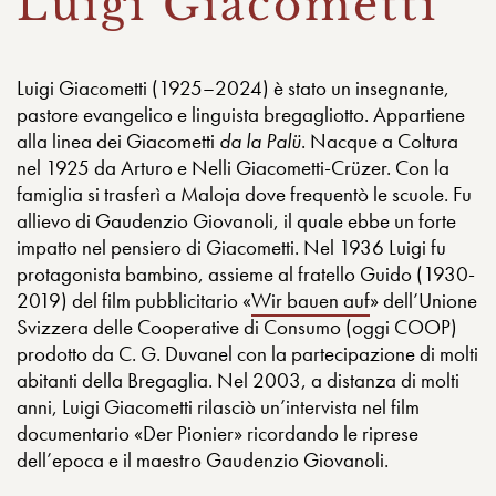
Luigi Giacometti
Luigi Giacometti (1925–2024) è stato un insegnante,
pastore evangelico e linguista bregagliotto. Appartiene
alla linea dei Giacometti
da la Palü
. Nacque a Coltura
nel 1925 da Arturo e Nelli Giacometti-Crüzer. Con la
famiglia si trasferì a Maloja dove frequentò le scuole. Fu
allievo di Gaudenzio Giovanoli, il quale ebbe un forte
impatto nel pensiero di Giacometti. Nel 1936 Luigi fu
protagonista bambino, assieme al fratello Guido (1930-
2019) del film pubblicitario «
Wir bauen auf
» dell’Unione
Svizzera delle Cooperative di Consumo (oggi COOP)
prodotto da C. G. Duvanel con la partecipazione di molti
abitanti della Bregaglia. Nel 2003, a distanza di molti
anni, Luigi Giacometti rilasciò un’intervista nel film
documentario «Der Pionier» ricordando le riprese
dell’epoca e il maestro Gaudenzio Giovanoli.