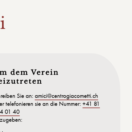
i
m dem Verein
eizutreten
hreiben Sie an:
amici@centrogiacometti.ch
er telefonieren sie an die Nummer:
+41 81
4 01 40
zugeben: