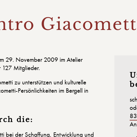
ntro Giacomett
 am 29. November 2009 im Atelier
 127 Mitglieder.
U
ometti zu unterstützen und kulturelle
b
ometti-Persönlichkeiten im Bergell in
sc
od
83
rch die:
An
i bei der Schaffung, Entwicklung und